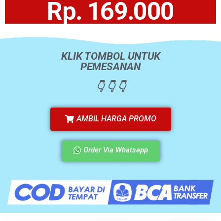
Rp. 169.000
KLIK TOMBOL UNTUK
PEMESANAN
👇 👇 👇
AMBIL HARGA PROMO
Order Via Whatsapp