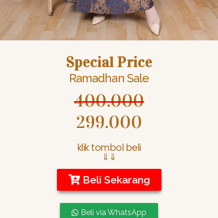
Special Price
Ramadhan Sale
400.000
299.000
klik tombol beli
⇓⇓
Beli Sekarang
Beli via WhatsApp